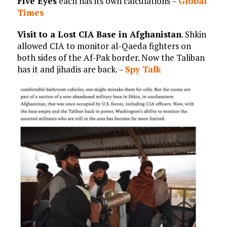
Five Eyes
each has its own calculations –
Global
Times
Visit to a Lost CIA Base in Afghanistan
. Shkin
allowed CIA to monitor al-Qaeda fighters on
both sides of the Af-Pak border. Now the Taliban
has it and jihadis are back. –
Spy Talk