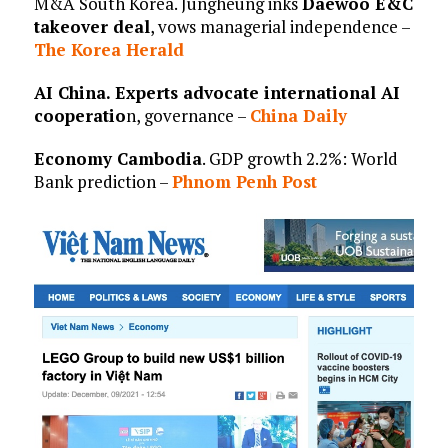
M&A South Korea. Jungheung inks
Daewoo E&C
takeover deal
, vows managerial independence –
The Korea Herald
AI China. Experts advocate international AI
cooperatio
n, governance –
China Daily
Economy Cambodia
. GDP growth 2.2%: World
Bank prediction –
Phnom Penh Post