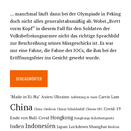
… manchmal läuft dann bei der Olympiade in Peking
doch nicht alles generalstabsmäßig ab. Wobei „Brett
vorm Kopf“ in diesem Fall für den Soldaten der
Volksbefreiungsarmee nicht das richtige Sprachbild
zur Beschreibung seines Missgeschicks ist. Es war
nur eine Fahne, die Fahne des IOCs, die ihm bei der
Eröffnungsfeier ins Gesicht geweht wurde.
SCHLAGWÖRTER
"Made in Xi-Na"
Asien-Ukraine
Carrie Lam
Aufrüstung in Asien
China
Covid-19
China-Omikron
Chinas Schuldenfall
Chinese UFC
Hongkong
Ende von Null-Covid
Hongkongs Sicherheitsgesetz
Indonesien
Indien
Japan
Lockdown Shanghai
Medizin