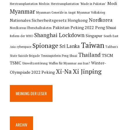
Modi
Herztransplantation
Medzin: Herztransplantation "Made in Pakistan"
Myanmar
Myanmars Generäle in Angst
Myanmar Volkskrieg
Nordkorea
Nationales Sicherheitsgesetz Hongkong
Pakistan
Peking 2022
Peng Shuai
Nordkoreas Überschallraketen
Shanghai Lockdown
Singapur
Reform der WHO
South East
Taiwan
Spionage
Sri Lanka
Asia cyberspace
Taliban's
Thailand
TSCM
State Suicide Brigade
Tennisspielerin Peng Shuai
TSMC
Winter-
Umweltzerstörung
Waffen für Myanmar aus Iran?
Xi Jinping
Xi-Na
Olympiade 2022 Peking
MEINUNG DER LESER
ARCHIV