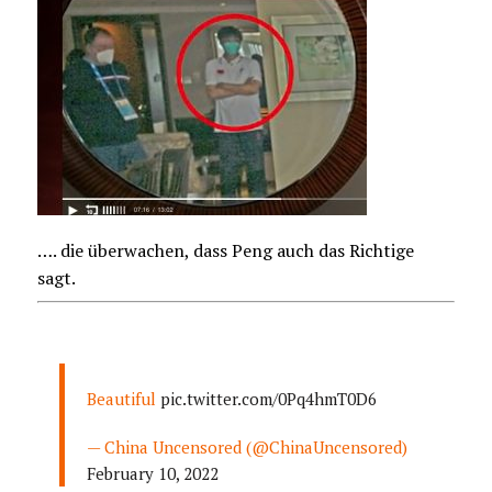
…. die überwachen, dass Peng auch das Richtige
sagt.
Beautiful
pic.twitter.com/0Pq4hmT0D6
— China Uncensored (@ChinaUncensored)
February 10, 2022