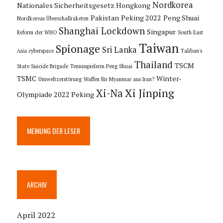
Nordkorea
Nationales Sicherheitsgesetz Hongkong
Pakistan
Peking 2022
Peng Shuai
Nordkoreas Überschallraketen
Shanghai Lockdown
Singapur
Reform der WHO
South East
Taiwan
Spionage
Sri Lanka
Asia cyberspace
Taliban's
Thailand
TSCM
State Suicide Brigade
Tennisspielerin Peng Shuai
TSMC
Winter-
Umweltzerstörung
Waffen für Myanmar aus Iran?
Xi Jinping
Xi-Na
Olympiade 2022 Peking
MEINUNG DER LESER
ARCHIV
April 2022