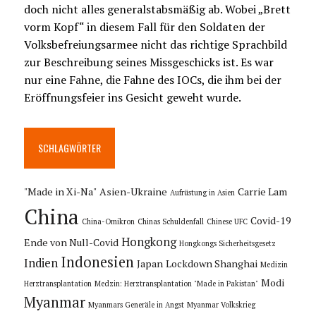
doch nicht alles generalstabsmäßig ab. Wobei „Brett
vorm Kopf“ in diesem Fall für den Soldaten der
Volksbefreiungsarmee nicht das richtige Sprachbild
zur Beschreibung seines Missgeschicks ist. Es war
nur eine Fahne, die Fahne des IOCs, die ihm bei der
Eröffnungsfeier ins Gesicht geweht wurde.
SCHLAGWÖRTER
"Made in Xi-Na"
Asien-Ukraine
Carrie Lam
Aufrüstung in Asien
China
Covid-19
China-Omikron
Chinas Schuldenfall
Chinese UFC
Hongkong
Ende von Null-Covid
Hongkongs Sicherheitsgesetz
Indonesien
Indien
Japan
Lockdown Shanghai
Medizin
Modi
Herztransplantation
Medzin: Herztransplantation "Made in Pakistan"
Myanmar
Myanmars Generäle in Angst
Myanmar Volkskrieg