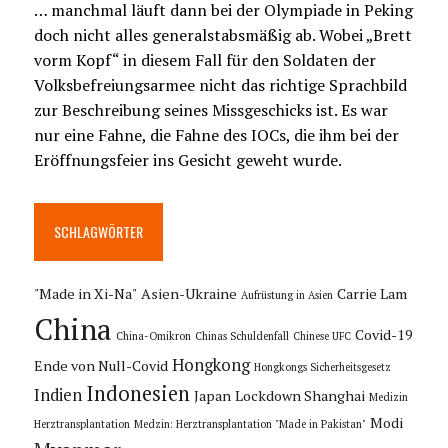
… manchmal läuft dann bei der Olympiade in Peking
doch nicht alles generalstabsmäßig ab. Wobei „Brett
vorm Kopf“ in diesem Fall für den Soldaten der
Volksbefreiungsarmee nicht das richtige Sprachbild
zur Beschreibung seines Missgeschicks ist. Es war
nur eine Fahne, die Fahne des IOCs, die ihm bei der
Eröffnungsfeier ins Gesicht geweht wurde.
SCHLAGWÖRTER
"Made in Xi-Na"
Asien-Ukraine
Carrie Lam
Aufrüstung in Asien
China
Covid-19
China-Omikron
Chinas Schuldenfall
Chinese UFC
Hongkong
Ende von Null-Covid
Hongkongs Sicherheitsgesetz
Indonesien
Indien
Japan
Lockdown Shanghai
Medizin
Modi
Herztransplantation
Medzin: Herztransplantation "Made in Pakistan"