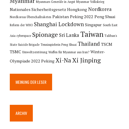
Myanmar
Myanmars Generäle in Angst
Myanmar Volkskrieg
Nordkorea
Nationales Sicherheitsgesetz Hongkong
Pakistan
Peking 2022
Peng Shuai
Nordkoreas Überschallraketen
Shanghai Lockdown
Singapur
Reform der WHO
South East
Taiwan
Spionage
Sri Lanka
Asia cyberspace
Taliban's
Thailand
TSCM
State Suicide Brigade
Tennisspielerin Peng Shuai
TSMC
Winter-
Umweltzerstörung
Waffen für Myanmar aus Iran?
Xi Jinping
Xi-Na
Olympiade 2022 Peking
MEINUNG DER LESER
ARCHIV