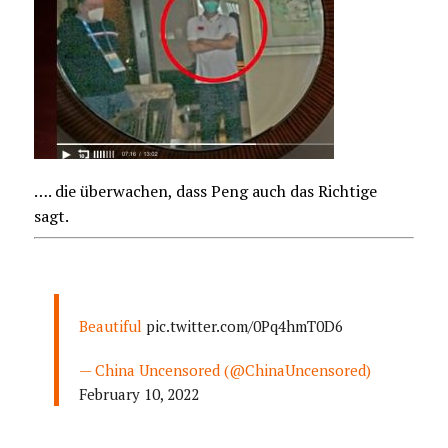
…. die überwachen, dass Peng auch das Richtige
sagt.
Beautiful
pic.twitter.com/0Pq4hmT0D6
— China Uncensored (@ChinaUncensored)
February 10, 2022