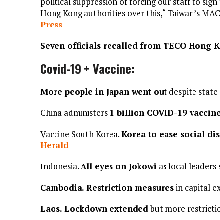
political suppression of forcing our staff to si
Hong Kong authorities over this,“ Taiwan’s MAC
Press
Seven officials recalled from TECO Hong 
Covid-19 + Vaccine:
More people in Japan went out
despite state
China administers
1 billion COVID-19 vaccin
Vaccine South Korea.
Korea to ease social di
Herald
Indonesia.
All eyes on Jokowi
as local leaders 
Cambodia. Restriction measures
in capital e
Laos. Lockdown extended
but more restrictio