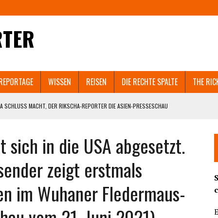
RTER
REPORTAGE
WISSEN
REISEN
DIE RECHTE SPALTE
THE RIC
A SCHLUSS MACHT, DER RIKSCHA-REPORTER DIE ASIEN-PRESSESCHAU
EN SELBST ZERSTÖREN WÜRDE.
 sich in die USA abgesetzt.
 IN SHANGHAI GEHT VIRAL. UND WELCHEM ASIATISCHEN LAND NACH SRI LANKA
sender zeigt erstmals
T AUCH GUANGZHOU UND PEKING IN DEN LOCKDOWN?
en im Wuhaner Fledermaus-
ND DIE BEHÖRDEN BRUTAL DAGEGENHALTEN. SCHOCKIERENDE VIDEOS AUS DEM
chau vom 21. Juni 2021)