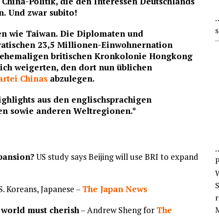
 China-Politik, die den Interessen Deutschlands
n. Und zwar subito!
…
s
hen wie Taiwan. Die Diplomaten und
ratischen 23,5 Millionen-Einwohnernation
 ehemaligen britischen Kronkolonie Hongkong
sich weigerten, den dort nun üblichen
artei Chinas
abzulegen.
ighlights aus den englischsprachigen
ien sowie anderen Weltregionen.*
xpansion?
US study says Beijing will use BRI to expand
P
W
S
S. Koreans, Japanese –
The Japan News
r
 world must cherish
– Andrew Sheng for
The
M