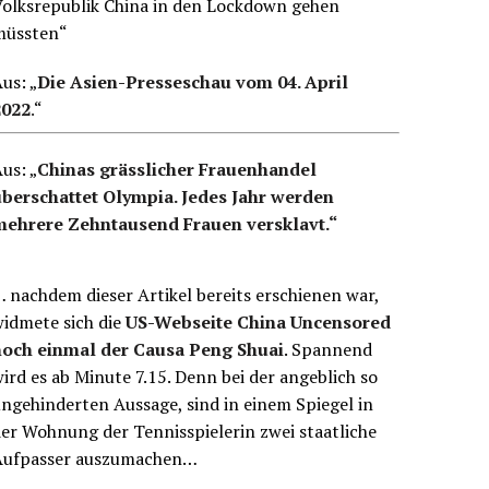
Volksrepublik China in den Lockdown gehen
müssten“
us: „
Die Asien-Presseschau vom 04. April
2022
.
“
us: „
Chinas grässlicher Frauenhandel
überschattet Olympia. Jedes Jahr werden
mehrere Zehntausend Frauen versklavt.“
 nachdem dieser Artikel bereits erschienen war,
idmete sich die
US-Webseite China Uncensored
noch einmal der Causa Peng Shuai
. Spannend
ird es ab Minute 7.15. Denn bei der angeblich so
ngehinderten Aussage, sind in einem Spiegel in
er Wohnung der Tennisspielerin zwei staatliche
Aufpasser auszumachen…