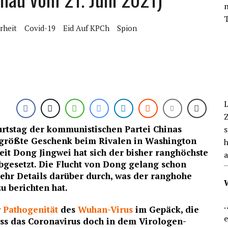
n
EN BLICK
T
rheit
Covid-19
Eid Auf KPCh
Spion
L
Z
rtstag der kommunistischen Partei Chinas
s
hl größte Geschenk beim Rivalen in Washington
h
heit Dong Jingwei hat sich der bisher ranghöchste
a
bgesetzt. Die Flucht von Dong gelang schon
 mehr Details darüber durch, was der ranghohe
u berichten hat.
…
r
Pathogenität
des
Wuhan-Virus
im Gepäck, die
ss das Coronavirus doch in dem Virologen-