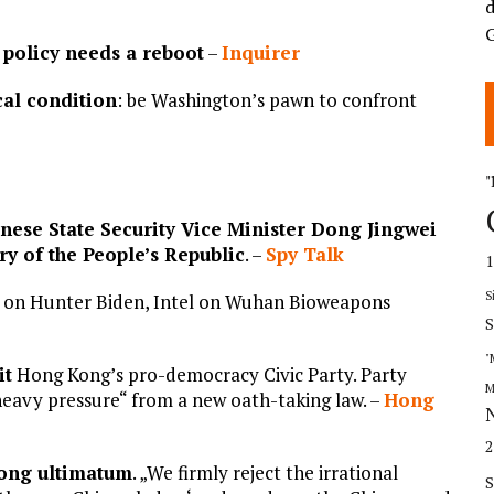
d
 policy needs a reboot
–
Inquirer
cal condition
: be Washington’s pawn to confront
"
nese State Security Vice Minister Dong Jingwei
ry of the People’s Republic
. –
Spy Talk
S
t on Hunter Biden, Intel on Wuhan Bioweapons
S
"
it
Hong Kong’s pro-democracy Civic Party. Party
M
„heavy pressure“ from a new oath-taking law. –
Hong
Kong ultimatum
. „We firmly reject the irrational
S