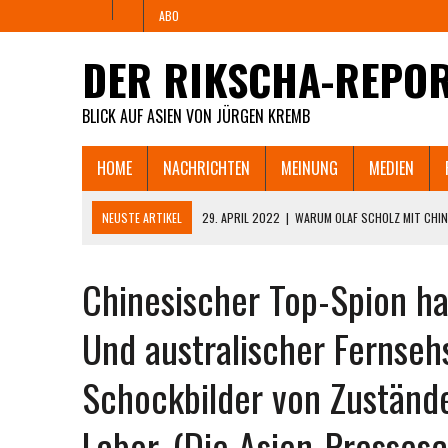
ABO
DER RIKSCHA-REPO
BLICK AUF ASIEN VON JÜRGEN KREMB
HOME
NACHRICHTEN
MEINUNG
MEDIEN
NEUSTE ARTIKEL
29. APRIL 2022
|
WARUM OLAF SCHOLZ MIT CHIN
PAUSIEREN LÄSST UND WANN TSCM SEINE FABRIK
Chinesischer Top-Spion hat
25. APRIL 2022
|
„YOUR PARTY FUCKED UP!” – ZORNIGER DEUTSCHER
DIE ZAHLUNGSUNFÄHIGKEIT DROHT.
Und australischer Fernseh
11. APRIL 2022
|
SHANGHAI HUNGERT UND REBELLIERT. MÜSSEN JETZ
Schockbilder von Zuständ
8. APRIL 2022
|
WIE SHANGHAIS LOCKDOWN AUS DEM RUDER LÄUFT U
CHINESISCHEN INTERNET.
Labor. (Die Asien-Presses