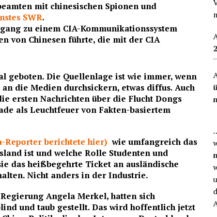
beamten mit chinesischen Spionen und
enstes SWR
.
Zugang zu einem CIA-Kommunikationssystem
A
n von Chinesen führte, die mit der CIA
A
al geboten. Die Quellenlage ist wie immer, wenn
 an die Medien durchsickern, etwas diffus. Auch
die ersten Nachrichten über die Flucht Dongs
rade als Leuchtfeuer von Fakten-basiertem
…
a-Reporter berichtete hier)
wie umfangreich das
w
land ist und welche Rolle Studenten und
sie das heißbegehrte Ticket an ausländische
w
lten. Nicht anders in der Industrie.
u
d
 Regierung Angela Merkel, hatten sich
nd und taub gestellt. Das wird hoffentlich jetzt