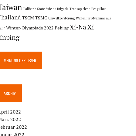
Taiwan
Taliban's State Suicide Brigade
Tennisspielerin Peng Shuai
Thailand
TSCM
TSMC
Umweltzerstörung
Waffen für Myanmar aus
Xi
Xi-Na
Winter-Olympiade 2022 Peking
ran?
Jinping
MEINUNG DER LESER
ARCHIV
pril 2022
März 2022
Februar 2022
Januar 2022