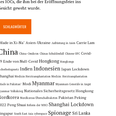
es IOCs, die ihm bei der Eröffnungsfeier ins
Gesicht geweht wurde.
SCHLAGWÖRTER
Made in Xi-Na"
Asien-Ukraine
Carrie Lam
Aufrüstung in Asien
China
Covid-
China-Omikron
Chinas Schuldenfall
Chinese UFC
Hongkong
19
Ende von Null-Covid
Hongkongs
Indonesien
Indien
Japan
Lockdown
icherheitsgesetz
hanghai
Medizin Herztransplantation
Medzin: Herztransplantation
Myanmar
Modi
Made in Pakistan"
Myanmars Generäle in Angst
Nationales Sicherheitsgesetz Hongkong
yanmar Volkskrieg
Nordkorea
Pakistan
Peking
Nordkoreas Überschallraketen
Shanghai Lockdown
2022
Peng Shuai
Reform der WHO
Spionage
Sri Lanka
ingapur
South East Asia cyberspace