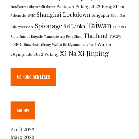
Pakistan
Peking 2022
Peng Shuai
Nordkoreas Überschallraketen
Shanghai Lockdown
Singapur
Reform der WHO
South East
Taiwan
Spionage
Sri Lanka
Asia cyberspace
Taliban's
Thailand
TSCM
State Suicide Brigade
Tennisspielerin Peng Shuai
TSMC
Winter-
Umweltzerstörung
Waffen für Myanmar aus Iran?
Xi Jinping
Xi-Na
Olympiade 2022 Peking
MEINUNG DER LESER
ARCHIV
April 2022
März 2022