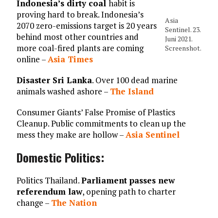
Indonesia’s dirty coal
habit is
proving hard to break. Indonesia’s
Asia
2070 zero-emissions target is 20 years
Sentinel. 23.
behind most other countries and
Juni 2021.
more coal-fired plants are coming
Screenshot.
online –
Asia Times
Disaster Sri Lanka
. Over 100 dead marine
animals washed ashore –
The Island
Consumer Giants’ False Promise of Plastics
Cleanup. Public commitments to clean up the
mess they make are hollow –
Asia Sentinel
Domestic Politics
:
Politics Thailand.
Parliament passes new
referendum law
, opening path to charter
change –
The Nation