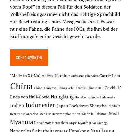
vorm Kopf“ in diesem Fall für den Soldaten der
Volksbefreiungsarmee nicht das richtige Sprachbild
zur Beschreibung seines Missgeschicks ist. Es war
nur eine Fahne, die Fahne des IOCs, die ihm bei der
Eröffnungsfeier ins Gesicht geweht wurde.
SCHLAGWÖRTER
"Made in Xi-Na"
Asien-Ukraine
Carrie Lam
Aufrüstung in Asien
China
Covid-19
China-Omikron
Chinas Schuldenfall
Chinese UFC
Hongkong
Ende von Null-Covid
Hongkongs Sicherheitsgesetz
Indonesien
Indien
Japan
Lockdown Shanghai
Medizin
Modi
Herztransplantation
Medzin: Herztransplantation "Made in Pakistan"
Myanmar
Myanmars Generäle in Angst
Myanmar Volkskrieg
Nordkorea
Nationales Sicherheitsgesetz Hongkong