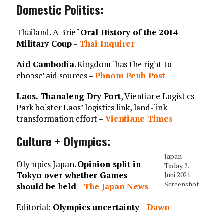
Domestic Politics
:
Thailand. A Brief
Oral History of the 2014
Military Coup
–
Thai Inquirer
Aid Cambodia
. Kingdom ‘has the right to
choose’ aid sources –
Phnom Penh Post
Laos. Thanaleng Dry Port
, Vientiane Logistics
Park bolster Laos’ logistics link, land-link
transformation effort –
Vientiane Times
Culture + Olympics:
Japan
Olympics Japan.
Opinion split in
Today. 2.
Tokyo over whether Games
Juni 2021.
Screenshot.
should be held
–
The Japan News
Editorial:
Olympics uncertainty
–
Dawn