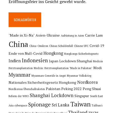
Eröffnungsfeier ins Gesicht geweht wurde.
SCHLAGWÖRTER
"Made in Xi-Na"
Asien-Ukraine
Carrie Lam
Aufrüstung in Asien
China
Covid-19
China-Omikron
Chinas Schuldenfall
Chinese UFC
Hongkong
Ende von Null-Covid
Hongkongs Sicherheitsgesetz
Indonesien
Indien
Japan
Lockdown Shanghai
Medizin
Modi
Herztransplantation
Medzin: Herztransplantation "Made in Pakistan"
Myanmar
Myanmars Generäle in Angst
Myanmar Volkskrieg
Nordkorea
Nationales Sicherheitsgesetz Hongkong
Pakistan
Peking 2022
Peng Shuai
Nordkoreas Überschallraketen
Shanghai Lockdown
Singapur
Reform der WHO
South East
Taiwan
Spionage
Sri Lanka
Asia cyberspace
Taliban's
Thailand
TSCM