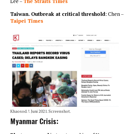
Lee –
The Straits Times
Taiwan. Outbreak at critical threshold
: Chen –
Taipei Times
Khaosod. !. Juni 2021. Screenshot.
Myanmar Crisis: