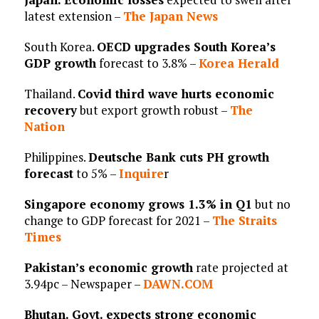
latest extension –
The Japan News
South Korea.
OECD upgrades South Korea’s
GDP growth
forecast to 3.8% –
Korea Herald
Thailand.
Covid third wave hurts economic
recovery
but export growth robust –
The
Nation
Philippines.
Deutsche Bank cuts PH growth
forecast
to 5% –
Inquire
r
Singapore economy grows 1.3% in Q1
but no
change to GDP forecast for 2021 –
The Straits
Times
Pakistan’s economic growth
rate projected at
3.94pc – Newspaper –
DAWN.COM
Bhutan. Govt. expects strong economic