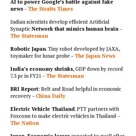
AI to power Google’s battle against fake
news
–
The Straits Times
Indian scientists develop efficient Artificial
Synaptic
Network that mimics human brain
–
The Statesman
Robotic Japan
. Tiny robot developed by JAXA,
toymaker for lunar probe –
The Japan News
India’s economy shrinks
, GDP down by record
7.3 pc in FY21 –
The Statesman
BRI Report
: Belt and Road helpful in economic
recovery –
China Daily
Electric Vehicle Thailand
. PTT partners with
Foxconn to make electric vehicles in Thailand –
The Nation
Japan. Economic losses
expected to swell after