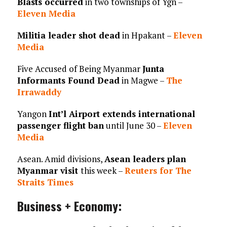
Blasts occurred
in two townships of Ygn –
Eleven Media
Militia leader shot dead
in Hpakant –
Eleven
Media
Five Accused of Being Myanmar
Junta
Informants Found Dead
in Magwe –
The
Irrawaddy
Yangon
Int’l Airport extends international
passenger flight ban
until June 30 –
Eleven
Media
Asean. Amid divisions,
Asean leaders plan
Myanmar visit
this week –
Reuters for The
Straits Times
Business + Economy: