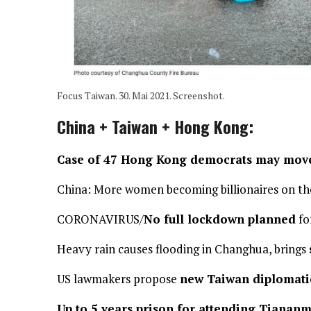
Focus Taiwan. 30. Mai 2021. Screenshot.
China + Taiwan + Hong Kong:
Case of 47 Hong Kong democrats may move 
China: More women becoming billionaires on th
CORONAVIRUS/
No full lockdown planned
fo
Heavy rain causes flooding in Changhua, brings
US lawmakers propose
new Taiwan diplomati
Up to 5 years prison for attending Tianan