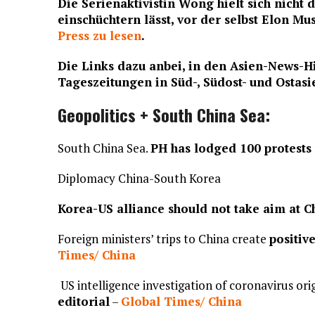
Die Serienaktivistin Wong hielt sich nicht 
einschüchtern lässt, vor der selbst Elon Musk
Press zu lesen
.
Die Links dazu anbei, in den Asien-News-H
Tageszeitungen in Süd-, Südost- und Ostas
Geopolitics + South China Sea:
South China Sea.
PH has lodged 100 protests
Diplomacy China-South Korea
Korea-US alliance should not take aim at C
Foreign ministers’ trips to China create
positiv
Times/ China
US intelligence investigation of coronavirus ori
editorial
–
Global Times/ China