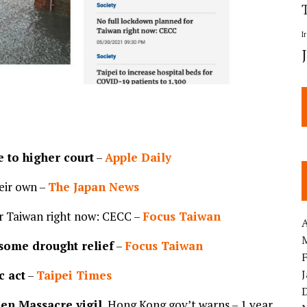
I
to higher court
–
Apple Daily
eir own –
The Japan News
r Taiwan right now: CECC –
Focus Taiwan
A
some drought relief
–
Focus Taiwan
c act
–
Taipei Times
men Massacre vigil
, Hong Kong gov’t warns – 1 year