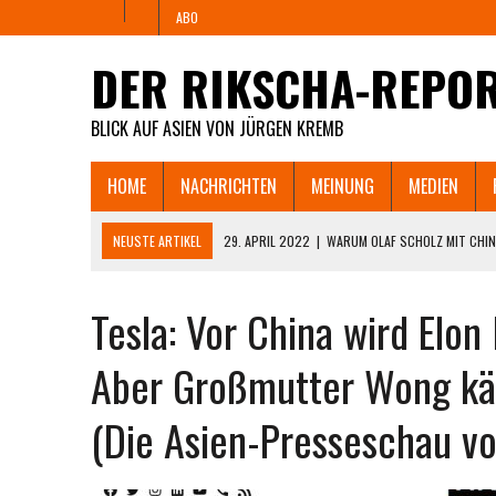
ABO
DER RIKSCHA-REPO
BLICK AUF ASIEN VON JÜRGEN KREMB
HOME
NACHRICHTEN
MEINUNG
MEDIEN
NEUSTE ARTIKEL
29. APRIL 2022
|
WARUM OLAF SCHOLZ MIT CHIN
PAUSIEREN LÄSST UND WANN TSCM SEINE FABRIK
Tesla: Vor China wird Elo
25. APRIL 2022
|
„YOUR PARTY FUCKED UP!” – ZORNIGER DEUTSCHER
DIE ZAHLUNGSUNFÄHIGKEIT DROHT.
Aber Großmutter Wong käm
11. APRIL 2022
|
SHANGHAI HUNGERT UND REBELLIERT. MÜSSEN JETZ
(Die Asien-Presseschau v
8. APRIL 2022
|
WIE SHANGHAIS LOCKDOWN AUS DEM RUDER LÄUFT U
CHINESISCHEN INTERNET.