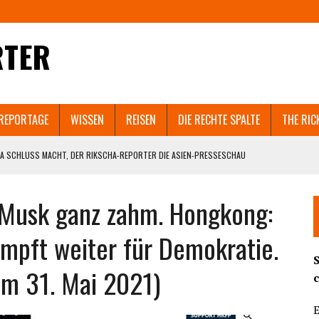
RTER
REPORTAGE
WISSEN
REISEN
DIE RECHTE SPALTE
THE RIC
A SCHLUSS MACHT, DER RIKSCHA-REPORTER DIE ASIEN-PRESSESCHAU
EN SELBST ZERSTÖREN WÜRDE.
n Musk ganz zahm. Hongkong:
 IN SHANGHAI GEHT VIRAL. UND WELCHEM ASIATISCHEN LAND NACH SRI LANKA
pft weiter für Demokratie.
T AUCH GUANGZHOU UND PEKING IN DEN LOCKDOWN?
om 31. Mai 2021)
ND DIE BEHÖRDEN BRUTAL DAGEGENHALTEN. SCHOCKIERENDE VIDEOS AUS DEM