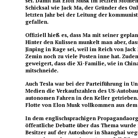
sei. Damit hat Elon Musk im letzten Moment
Schicksal wie Jack Ma, der Gründer des On
letzten Jahr bei der Leitung der kommunis
gefallen.
Offiziell hieß es, dass Ma mit seiner gepla
Hinter den Kulissen munkelt man aber, das
Jinping in Rage sei, weil im Reich von Jac
Zemin noch zu viele Posten inne hat. Zudem
geweigert, dass die Xi-Familie, wie in Chi
mitschneide.
Auch Tesla war bei der Parteiführung in U
Medien die Verkaufszahlen des US-Autobau
autonomen Fahren in den Keller getrieben. 
Flotte von Elon Musk vollkommen aus dem 
In dem englischsprachigen Propagandaorgan
öffentliche Debatte über das Thema wurde i
Besitzer auf der Autoshow in Shanghai we