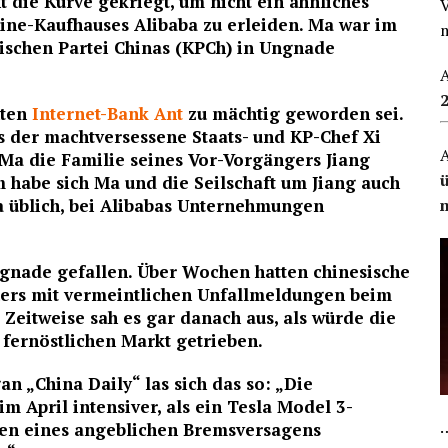
 die Kurve gekriegt, um nicht ein ähnliches
line-Kaufhauses Alibaba zu erleiden. Ma war im
tischen Partei Chinas (KPCh) in Ungnade
A
nten
Internet-Bank Ant
zu mächtig geworden sei.
s der machtversessene Staats- und KP-Chef Xi
A
k Ma die Familie seines Vor-Vorgängers Jiang
 habe sich Ma und die Seilschaft um Jiang auch
na üblich, bei Alibabas Unternehmungen
ngnade gefallen. Über Wochen hatten chinesische
ers mit vermeintlichen Unfallmeldungen beim
Zeitweise sah es gar danach aus, als würde die
fernöstlichen Markt getrieben.
 „China Daily“ las sich das so: „Die
m April intensiver, als ein Tesla Model 3-
…
gen eines angeblichen Bremsversagens