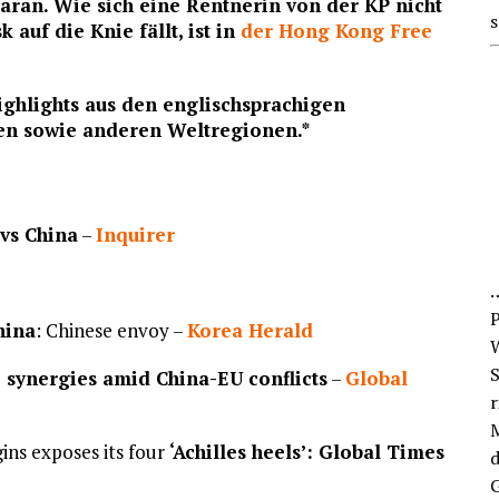
daran. Wie sich eine Rentnerin von der KP nicht
s
 auf die Knie fällt, ist in
der Hong Kong Free
ighlights aus den englischsprachigen
ien sowie anderen Weltregionen.*
 vs China
–
Inquirer
P
hina
: Chinese envoy –
Korea Herald
W
S
e synergies amid China-EU conflicts
–
Global
r
M
gins exposes its four
‘Achilles heels’: Global Times
d