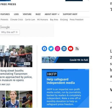
n
EN BLICK
T
L
Z
s
h
a
…