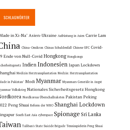
SCHLAGWÖRTER
Made in Xi-Na"
Asien-Ukraine
Carrie Lam
Aufrüstung in Asien
China
Covid-
China-Omikron
Chinas Schuldenfall
Chinese UFC
Hongkong
19
Ende von Null-Covid
Hongkongs
Indonesien
Indien
Japan
Lockdown
icherheitsgesetz
hanghai
Medizin Herztransplantation
Medzin: Herztransplantation
Myanmar
Modi
Made in Pakistan"
Myanmars Generäle in Angst
Nationales Sicherheitsgesetz Hongkong
yanmar Volkskrieg
Nordkorea
Pakistan
Peking
Nordkoreas Überschallraketen
Shanghai Lockdown
2022
Peng Shuai
Reform der WHO
Spionage
Sri Lanka
ingapur
South East Asia cyberspace
Taiwan
Taliban's State Suicide Brigade
Tennisspielerin Peng Shuai