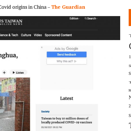
Covid origins in China –
The Guardian
"
S
S
"
M
S