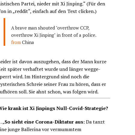
istischen Partei, nieder mit Xi Jinping.“ (Für den
on in „reddit“, einfach auf den Text clicken.)
A brave man shouted "overthrow CCP,
overthrow Xi Jinping" in front of a police.
from
China
eider ist davon auszugehen, dass der Mann kurze
eit später verhaftet wurde und länger wegge-
perrt wird. Im Hintergrund sind noch die
ysterischen Schreie seiner Frau zu hören, dass er
ufhören soll. Sie ahnt schon, was folgen wird.
Wie krank ist Xi Jinpings Null-Covid-Strategie?
 „
So sieht eine Corona-Diktatur aus:
Da tanzt
eine junge Ballerina vor vermummtem