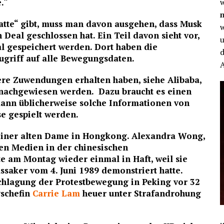
.“
w
batte“ gibt, muss man davon ausgehen, dass Musk
w
Deal geschlossen hat. Ein Teil davon sieht vor,
u
al gespeichert werden. Dort haben die
d
Zugriff auf alle Bewegungsdaten.
re Zuwendungen erhalten haben, siehe Alibaba,
t nachgewiesen werden. Dazu braucht es einen
ann üblicherweise solche Informationen von
se gespielt werden.
 einer alten Dame in Hongkong. Alexandra Wong,
len Medien in der chinesischen
 am Montag wieder einmal in Haft, weil sie
aker vom 4. Juni 1989 demonstriert hatte.
chlagung der Protestbewegung in Peking vor 32
schefin
Carrie Lam
heuer unter Strafandrohung
…