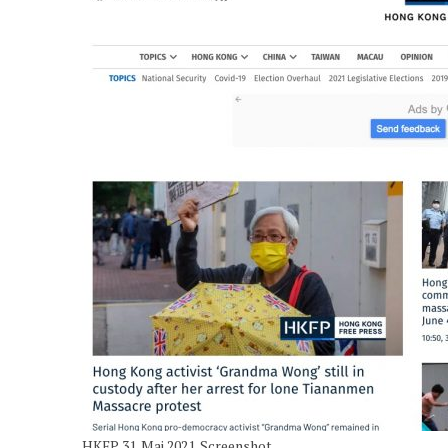
7. APRIL 2022
|
CHINAS SINNLOSER NULL-COVID-RIGORISMUS
10. MÄRZ 2021
|
DER RIKSCHA-REPORTER – ALLE VIDEO-LINKS AUF EIN
HKFP. 31. Mai 2021. Screenshot.