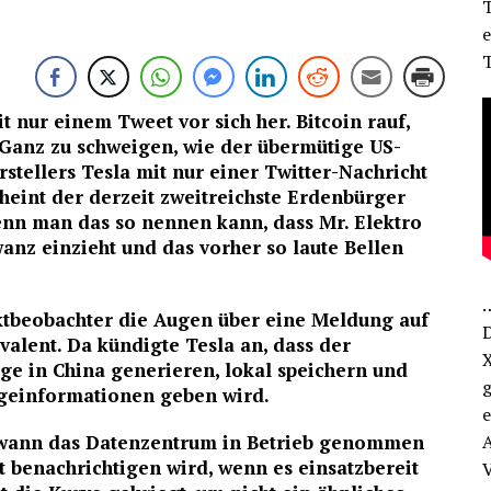
T
e
T
 nur einem Tweet vor sich her. Bitcoin rauf,
. Ganz zu schweigen, wie der übermütige US-
tellers Tesla mit nur einer Twitter-Nachricht
heint der derzeit zweitreichste Erdenbürger
enn man das so nennen kann, dass Mr. Elektro
anz einzieht und das vorher so laute Bellen
…
ktbeobachter die Augen über eine Meldung auf
D
alent. Da kündigte Tesla an, dass der
X
uge in China generieren, lokal speichern und
g
geinformationen geben wird.
e
 wann das Datenzentrum in Betrieb genommen
it benachrichtigen wird, wenn es einsatzbereit
V