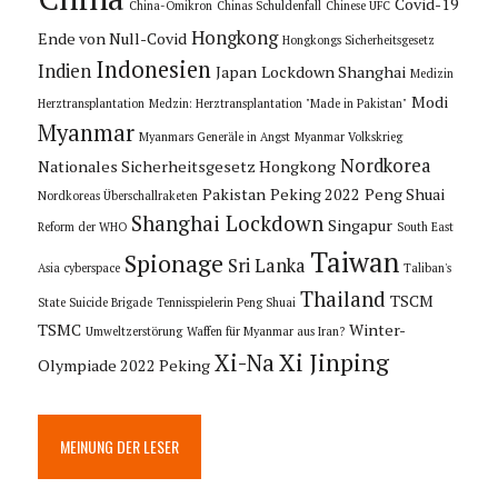
Covid-19
China-Omikron
Chinas Schuldenfall
Chinese UFC
Hongkong
Ende von Null-Covid
Hongkongs Sicherheitsgesetz
Indonesien
Indien
Japan
Lockdown Shanghai
Medizin
Modi
Herztransplantation
Medzin: Herztransplantation "Made in Pakistan"
Myanmar
Myanmars Generäle in Angst
Myanmar Volkskrieg
Nordkorea
Nationales Sicherheitsgesetz Hongkong
Pakistan
Peking 2022
Peng Shuai
Nordkoreas Überschallraketen
Shanghai Lockdown
Singapur
Reform der WHO
South East
Taiwan
Spionage
Sri Lanka
Asia cyberspace
Taliban's
Thailand
TSCM
State Suicide Brigade
Tennisspielerin Peng Shuai
TSMC
Winter-
Umweltzerstörung
Waffen für Myanmar aus Iran?
Xi Jinping
Xi-Na
Olympiade 2022 Peking
MEINUNG DER LESER