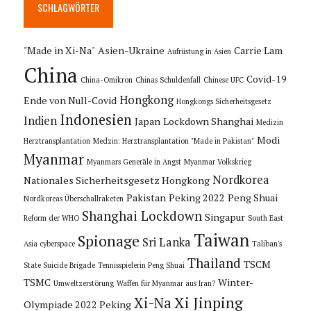
SCHLAGWÖRTER
"Made in Xi-Na"
Asien-Ukraine
Carrie Lam
Aufrüstung in Asien
China
Covid-19
China-Omikron
Chinas Schuldenfall
Chinese UFC
Hongkong
Ende von Null-Covid
Hongkongs Sicherheitsgesetz
Indonesien
Indien
Japan
Lockdown Shanghai
Medizin
Modi
Herztransplantation
Medzin: Herztransplantation "Made in Pakistan"
Myanmar
Myanmars Generäle in Angst
Myanmar Volkskrieg
Nordkorea
Nationales Sicherheitsgesetz Hongkong
Pakistan
Peking 2022
Peng Shuai
Nordkoreas Überschallraketen
Shanghai Lockdown
Singapur
Reform der WHO
South East
Taiwan
Spionage
Sri Lanka
Asia cyberspace
Taliban's
Thailand
TSCM
State Suicide Brigade
Tennisspielerin Peng Shuai
TSMC
Winter-
Umweltzerstörung
Waffen für Myanmar aus Iran?
Xi Jinping
Xi-Na
Olympiade 2022 Peking