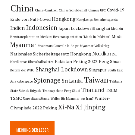
China
Covid-19
China-Omikron
Chinas Schuldenfall
Chinese UFC
Hongkong
Ende von Null-Covid
Hongkongs Sicherheitsgesetz
Indonesien
Indien
Japan
Lockdown Shanghai
Medizin
Modi
Herztransplantation
Medzin: Herztransplantation "Made in Pakistan"
Myanmar
Myanmars Generäle in Angst
Myanmar Volkskrieg
Nordkorea
Nationales Sicherheitsgesetz Hongkong
Pakistan
Peking 2022
Peng Shuai
Nordkoreas Überschallraketen
Shanghai Lockdown
Singapur
Reform der WHO
South East
Taiwan
Spionage
Sri Lanka
Asia cyberspace
Taliban's
Thailand
TSCM
State Suicide Brigade
Tennisspielerin Peng Shuai
TSMC
Winter-
Umweltzerstörung
Waffen für Myanmar aus Iran?
Xi Jinping
Xi-Na
Olympiade 2022 Peking
MEINUNG DER LESER