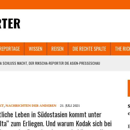
RTER
REPORTAGE
WISSEN
REISEN
DIE RECHTE SPALTE
THE RIC
A SCHLUSS MACHT, DER RIKSCHA-REPORTER DIE ASIEN-PRESSESCHAU
EN SELBST ZERSTÖREN WÜRDE.
 IN SHANGHAI GEHT VIRAL. UND WELCHEM ASIATISCHEN LAND NACH SRI LANKA
T AUCH GUANGZHOU UND PEKING IN DEN LOCKDOWN?
KT
,
NACHRICHTEN DER ANDEREN
21. JULI 2021
ND DIE BEHÖRDEN BRUTAL DAGEGENHALTEN. SCHOCKIERENDE VIDEOS AUS DEM
tliche Leben in Südostasien kommt unter
lta“ zum Erliegen. Und warum Kodak sich bei