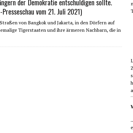
ängern der Demokratie entschuldigen sollte.
n
n-Presseschau vom 21. Juli 2021)
EN BLICK
T
 Straßen von Bangkok und Jakarta, in den Dörfern auf
hemalige Tigerstaaten und ihre ärmeren Nachbarn, die in
L
Z
s
h
a
…