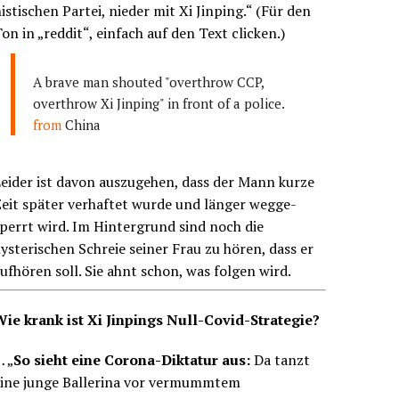
istischen Partei, nieder mit Xi Jinping.“ (Für den
on in „reddit“, einfach auf den Text clicken.)
A brave man shouted "overthrow CCP,
overthrow Xi Jinping" in front of a police.
from
China
eider ist davon auszugehen, dass der Mann kurze
eit später verhaftet wurde und länger wegge-
perrt wird. Im Hintergrund sind noch die
ysterischen Schreie seiner Frau zu hören, dass er
ufhören soll. Sie ahnt schon, was folgen wird.
Wie krank ist Xi Jinpings Null-Covid-Strategie?
 „
So sieht eine Corona-Diktatur aus:
Da tanzt
eine junge Ballerina vor vermummtem