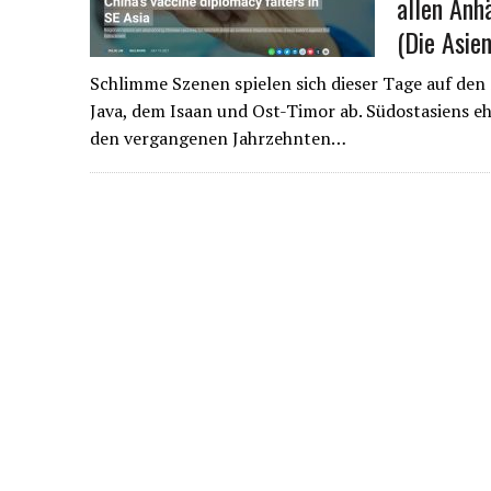
allen Anh
7. APRIL 2022
|
CHINAS SINNLOSER NULL-COVID-RIGORISMUS
(Die Asie
10. MÄRZ 2021
|
DER RIKSCHA-REPORTER – ALLE VIDEO-LINKS AUF EIN
Schlimme Szenen spielen sich dieser Tage auf den
Java, dem Isaan und Ost-Timor ab. Südostasiens e
den vergangenen Jahrzehnten…