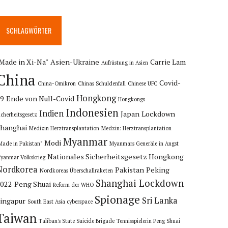
SCHLAGWÖRTER
Made in Xi-Na"
Asien-Ukraine
Carrie Lam
Aufrüstung in Asien
China
Covid-
China-Omikron
Chinas Schuldenfall
Chinese UFC
Hongkong
19
Ende von Null-Covid
Hongkongs
Indonesien
Indien
Japan
Lockdown
icherheitsgesetz
hanghai
Medizin Herztransplantation
Medzin: Herztransplantation
Myanmar
Modi
Made in Pakistan"
Myanmars Generäle in Angst
Nationales Sicherheitsgesetz Hongkong
yanmar Volkskrieg
Nordkorea
Pakistan
Peking
Nordkoreas Überschallraketen
Shanghai Lockdown
2022
Peng Shuai
Reform der WHO
Spionage
Sri Lanka
ingapur
South East Asia cyberspace
Taiwan
Taliban's State Suicide Brigade
Tennisspielerin Peng Shuai