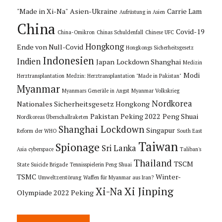
"Made in Xi-Na"
Asien-Ukraine
Carrie Lam
Aufrüstung in Asien
China
Covid-19
China-Omikron
Chinas Schuldenfall
Chinese UFC
Hongkong
Ende von Null-Covid
Hongkongs Sicherheitsgesetz
Indonesien
Indien
Japan
Lockdown Shanghai
Medizin
Modi
Herztransplantation
Medzin: Herztransplantation "Made in Pakistan"
Myanmar
Myanmars Generäle in Angst
Myanmar Volkskrieg
Nordkorea
Nationales Sicherheitsgesetz Hongkong
Pakistan
Peking 2022
Peng Shuai
Nordkoreas Überschallraketen
Shanghai Lockdown
Singapur
Reform der WHO
South East
Taiwan
Spionage
Sri Lanka
Asia cyberspace
Taliban's
Thailand
TSCM
State Suicide Brigade
Tennisspielerin Peng Shuai
TSMC
Winter-
Umweltzerstörung
Waffen für Myanmar aus Iran?
Xi Jinping
Xi-Na
Olympiade 2022 Peking