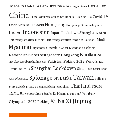
"Made in Xi-Na"
Asien-Ukraine
Carrie Lam
Aufrüstung in Asien
China
Covid-19
China-Omikron
Chinas Schuldenfall
Chinese UFC
Hongkong
Ende von Null-Covid
Hongkongs Sicherheitsgesetz
Indonesien
Indien
Japan
Lockdown Shanghai
Medizin
Modi
Herztransplantation
Medzin: Herztransplantation "Made in Pakistan"
Myanmar
Myanmars Generäle in Angst
Myanmar Volkskrieg
Nordkorea
Nationales Sicherheitsgesetz Hongkong
Pakistan
Peking 2022
Peng Shuai
Nordkoreas Überschallraketen
Shanghai Lockdown
Singapur
Reform der WHO
South East
Taiwan
Spionage
Sri Lanka
Asia cyberspace
Taliban's
Thailand
TSCM
State Suicide Brigade
Tennisspielerin Peng Shuai
TSMC
Winter-
Umweltzerstörung
Waffen für Myanmar aus Iran?
Xi Jinping
Xi-Na
Olympiade 2022 Peking