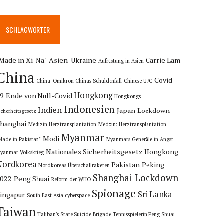
SCHLAGWÖRTER
Made in Xi-Na"
Asien-Ukraine
Carrie Lam
Aufrüstung in Asien
China
Covid-
China-Omikron
Chinas Schuldenfall
Chinese UFC
Hongkong
19
Ende von Null-Covid
Hongkongs
Indonesien
Indien
Japan
Lockdown
icherheitsgesetz
hanghai
Medizin Herztransplantation
Medzin: Herztransplantation
Myanmar
Modi
Made in Pakistan"
Myanmars Generäle in Angst
Nationales Sicherheitsgesetz Hongkong
yanmar Volkskrieg
Nordkorea
Pakistan
Peking
Nordkoreas Überschallraketen
Shanghai Lockdown
2022
Peng Shuai
Reform der WHO
Spionage
Sri Lanka
ingapur
South East Asia cyberspace
Taiwan
Taliban's State Suicide Brigade
Tennisspielerin Peng Shuai