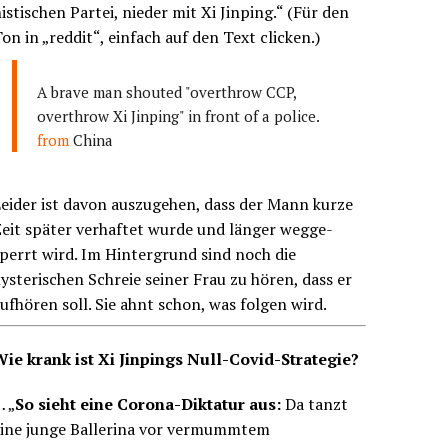
istischen Partei, nieder mit Xi Jinping.“ (Für den
on in „reddit“, einfach auf den Text clicken.)
A brave man shouted "overthrow CCP,
overthrow Xi Jinping" in front of a police.
from
China
eider ist davon auszugehen, dass der Mann kurze
eit später verhaftet wurde und länger wegge-
perrt wird. Im Hintergrund sind noch die
ysterischen Schreie seiner Frau zu hören, dass er
ufhören soll. Sie ahnt schon, was folgen wird.
Wie krank ist Xi Jinpings Null-Covid-Strategie?
 „
So sieht eine Corona-Diktatur aus:
Da tanzt
eine junge Ballerina vor vermummtem