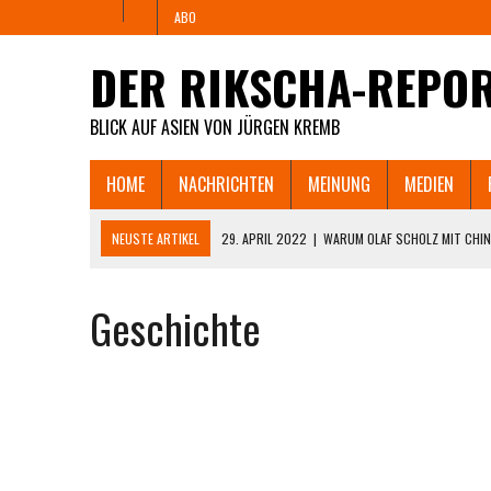
ABO
DER RIKSCHA-REPO
BLICK AUF ASIEN VON JÜRGEN KREMB
HOME
NACHRICHTEN
MEINUNG
MEDIEN
NEUSTE ARTIKEL
29. APRIL 2022
|
WARUM OLAF SCHOLZ MIT CHIN
PAUSIEREN LÄSST UND WANN TSCM SEINE FABRIK
Geschichte
25. APRIL 2022
|
„YOUR PARTY FUCKED UP!” – ZORNIGER DEUTSCHER
DIE ZAHLUNGSUNFÄHIGKEIT DROHT.
11. APRIL 2022
|
SHANGHAI HUNGERT UND REBELLIERT. MÜSSEN JETZ
8. APRIL 2022
|
WIE SHANGHAIS LOCKDOWN AUS DEM RUDER LÄUFT U
CHINESISCHEN INTERNET.