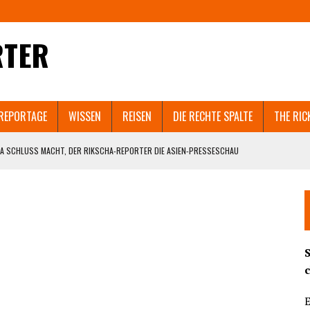
RTER
REPORTAGE
WISSEN
REISEN
DIE RECHTE SPALTE
THE RIC
A SCHLUSS MACHT, DER RIKSCHA-REPORTER DIE ASIEN-PRESSESCHAU
EN SELBST ZERSTÖREN WÜRDE.
 IN SHANGHAI GEHT VIRAL. UND WELCHEM ASIATISCHEN LAND NACH SRI LANKA
T AUCH GUANGZHOU UND PEKING IN DEN LOCKDOWN?
ND DIE BEHÖRDEN BRUTAL DAGEGENHALTEN. SCHOCKIERENDE VIDEOS AUS DEM