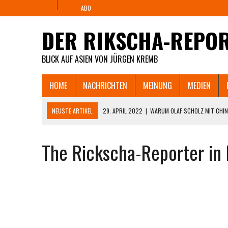
ABO
DER RIKSCHA-REPO
BLICK AUF ASIEN VON JÜRGEN KREMB
HOME
NACHRICHTEN
MEINUNG
MEDIEN
NEUSTE ARTIKEL
29. APRIL 2022
|
WARUM OLAF SCHOLZ MIT CHIN
PAUSIEREN LÄSST UND WANN TSCM SEINE FABRIK
The Rickscha-Reporter in 
25. APRIL 2022
|
„YOUR PARTY FUCKED UP!” – ZORNIGER DEUTSCHER
DIE ZAHLUNGSUNFÄHIGKEIT DROHT.
11. APRIL 2022
|
SHANGHAI HUNGERT UND REBELLIERT. MÜSSEN JETZ
8. APRIL 2022
|
WIE SHANGHAIS LOCKDOWN AUS DEM RUDER LÄUFT U
CHINESISCHEN INTERNET.