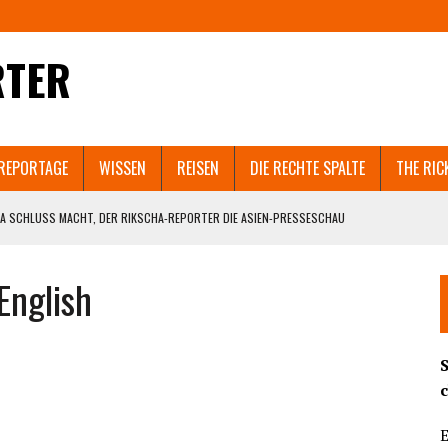
RTER
REPORTAGE
WISSEN
REISEN
DIE RECHTE SPALTE
THE RIC
A SCHLUSS MACHT, DER RIKSCHA-REPORTER DIE ASIEN-PRESSESCHAU
EN SELBST ZERSTÖREN WÜRDE.
English
 IN SHANGHAI GEHT VIRAL. UND WELCHEM ASIATISCHEN LAND NACH SRI LANKA
T AUCH GUANGZHOU UND PEKING IN DEN LOCKDOWN?
ND DIE BEHÖRDEN BRUTAL DAGEGENHALTEN. SCHOCKIERENDE VIDEOS AUS DEM