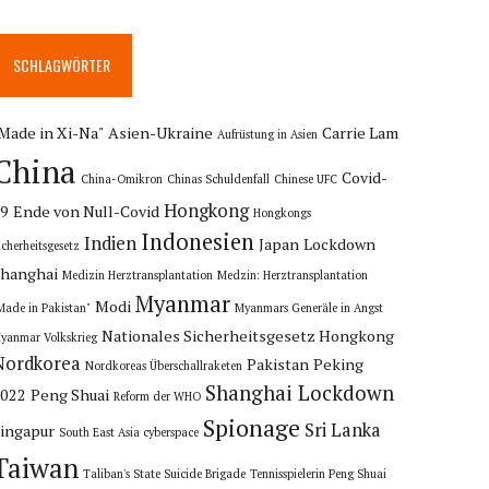
SCHLAGWÖRTER
Made in Xi-Na"
Asien-Ukraine
Carrie Lam
Aufrüstung in Asien
China
Covid-
China-Omikron
Chinas Schuldenfall
Chinese UFC
Hongkong
19
Ende von Null-Covid
Hongkongs
Indonesien
Indien
Japan
Lockdown
icherheitsgesetz
hanghai
Medizin Herztransplantation
Medzin: Herztransplantation
Myanmar
Modi
Made in Pakistan"
Myanmars Generäle in Angst
Nationales Sicherheitsgesetz Hongkong
yanmar Volkskrieg
Nordkorea
Pakistan
Peking
Nordkoreas Überschallraketen
Shanghai Lockdown
2022
Peng Shuai
Reform der WHO
Spionage
Sri Lanka
ingapur
South East Asia cyberspace
Taiwan
Taliban's State Suicide Brigade
Tennisspielerin Peng Shuai