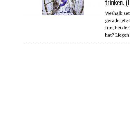
trinken. 
7. APRIL 2022
|
CHINAS SINNLOSER NULL-COVID-RIGORISMUS
10. MÄRZ 2021
|
DER RIKSCHA-REPORTER – ALLE VIDEO-LINKS AUF EIN
Weshalb set
gerade jetz
tun, bei de
hat? Liegen