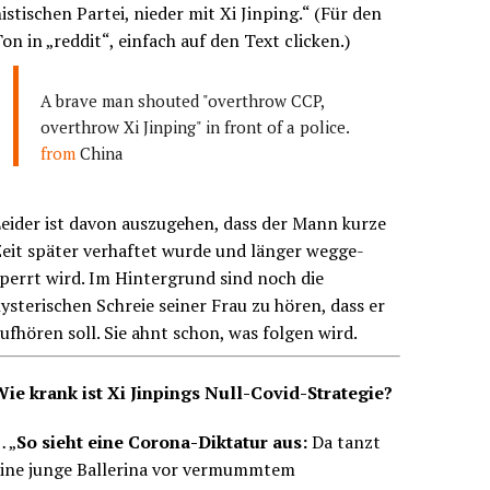
istischen Partei, nieder mit Xi Jinping.“ (Für den
on in „reddit“, einfach auf den Text clicken.)
A brave man shouted "overthrow CCP,
overthrow Xi Jinping" in front of a police.
from
China
eider ist davon auszugehen, dass der Mann kurze
eit später verhaftet wurde und länger wegge-
perrt wird. Im Hintergrund sind noch die
ysterischen Schreie seiner Frau zu hören, dass er
ufhören soll. Sie ahnt schon, was folgen wird.
Wie krank ist Xi Jinpings Null-Covid-Strategie?
 „
So sieht eine Corona-Diktatur aus:
Da tanzt
eine junge Ballerina vor vermummtem