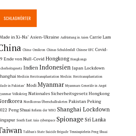
SCHLAGWÖRTER
Made in Xi-Na"
Asien-Ukraine
Carrie Lam
Aufrüstung in Asien
China
Covid-
China-Omikron
Chinas Schuldenfall
Chinese UFC
Hongkong
19
Ende von Null-Covid
Hongkongs
Indonesien
Indien
Japan
Lockdown
icherheitsgesetz
hanghai
Medizin Herztransplantation
Medzin: Herztransplantation
Myanmar
Modi
Made in Pakistan"
Myanmars Generäle in Angst
Nationales Sicherheitsgesetz Hongkong
yanmar Volkskrieg
Nordkorea
Pakistan
Peking
Nordkoreas Überschallraketen
Shanghai Lockdown
2022
Peng Shuai
Reform der WHO
Spionage
Sri Lanka
ingapur
South East Asia cyberspace
Taiwan
Taliban's State Suicide Brigade
Tennisspielerin Peng Shuai