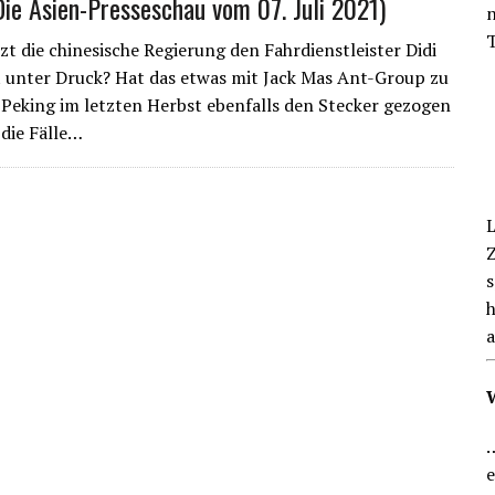
(Die Asien-Presseschau vom 07. Juli 2021)
n
EN BLICK
T
zt die chinesische Regierung den Fahrdienstleister Didi
t unter Druck? Hat das etwas mit Jack Mas Ant-Group zu
r Peking im letzten Herbst ebenfalls den Stecker gezogen
 die Fälle…
L
Z
s
h
a
…