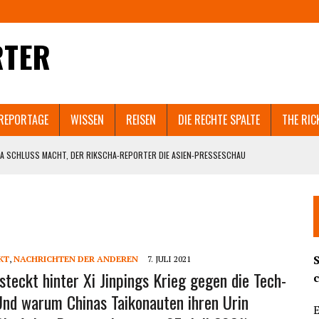
RTER
REPORTAGE
WISSEN
REISEN
DIE RECHTE SPALTE
THE RIC
A SCHLUSS MACHT, DER RIKSCHA-REPORTER DIE ASIEN-PRESSESCHAU
EN SELBST ZERSTÖREN WÜRDE.
 IN SHANGHAI GEHT VIRAL. UND WELCHEM ASIATISCHEN LAND NACH SRI LANKA
T AUCH GUANGZHOU UND PEKING IN DEN LOCKDOWN?
KT
,
NACHRICHTEN DER ANDEREN
7. JULI 2021
ND DIE BEHÖRDEN BRUTAL DAGEGENHALTEN. SCHOCKIERENDE VIDEOS AUS DEM
steckt hinter Xi Jinpings Krieg gegen die Tech-
nd warum Chinas Taikonauten ihren Urin