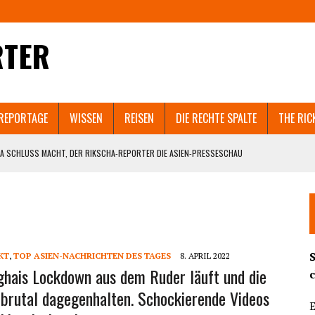
RTER
REPORTAGE
WISSEN
REISEN
DIE RECHTE SPALTE
THE RIC
A SCHLUSS MACHT, DER RIKSCHA-REPORTER DIE ASIEN-PRESSESCHAU
EN SELBST ZERSTÖREN WÜRDE.
 IN SHANGHAI GEHT VIRAL. UND WELCHEM ASIATISCHEN LAND NACH SRI LANKA
T AUCH GUANGZHOU UND PEKING IN DEN LOCKDOWN?
KT
,
TOP ASIEN-NACHRICHTEN DES TAGES
8. APRIL 2022
ND DIE BEHÖRDEN BRUTAL DAGEGENHALTEN. SCHOCKIERENDE VIDEOS AUS DEM
hais Lockdown aus dem Ruder läuft und die
brutal dagegenhalten. Schockierende Videos