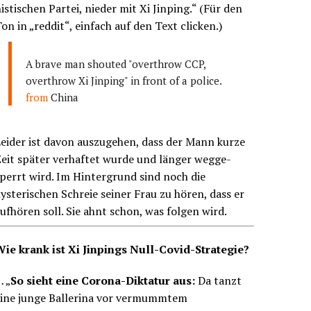
istischen Partei, nieder mit Xi Jinping.“ (Für den
on in „reddit“, einfach auf den Text clicken.)
A brave man shouted "overthrow CCP,
overthrow Xi Jinping" in front of a police.
from
China
eider ist davon auszugehen, dass der Mann kurze
eit später verhaftet wurde und länger wegge-
perrt wird. Im Hintergrund sind noch die
ysterischen Schreie seiner Frau zu hören, dass er
ufhören soll. Sie ahnt schon, was folgen wird.
Wie krank ist Xi Jinpings Null-Covid-Strategie?
 „
So sieht eine Corona-Diktatur aus:
Da tanzt
eine junge Ballerina vor vermummtem