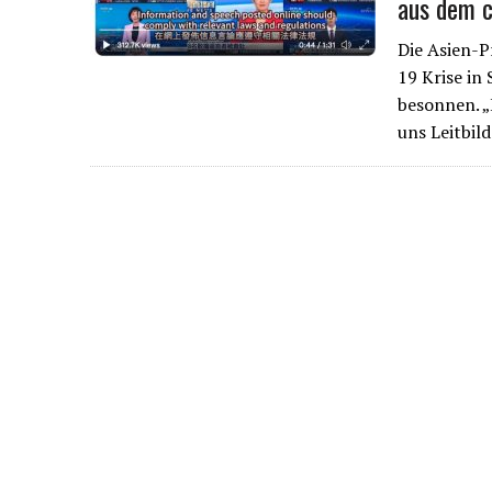
aus dem c
7. APRIL 2022
|
CHINAS SINNLOSER NULL-COVID-RIGORISMUS
10. MÄRZ 2021
|
DER RIKSCHA-REPORTER – ALLE VIDEO-LINKS AUF EIN
Die Asien-P
19 Krise in
besonnen. „
uns Leitbil