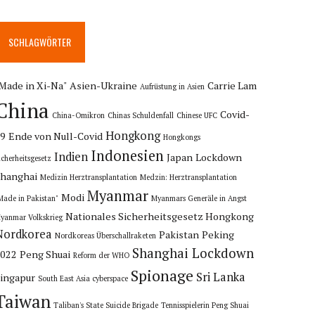
SCHLAGWÖRTER
Made in Xi-Na"
Asien-Ukraine
Carrie Lam
Aufrüstung in Asien
China
Covid-
China-Omikron
Chinas Schuldenfall
Chinese UFC
Hongkong
19
Ende von Null-Covid
Hongkongs
Indonesien
Indien
Japan
Lockdown
icherheitsgesetz
hanghai
Medizin Herztransplantation
Medzin: Herztransplantation
Myanmar
Modi
Made in Pakistan"
Myanmars Generäle in Angst
Nationales Sicherheitsgesetz Hongkong
yanmar Volkskrieg
Nordkorea
Pakistan
Peking
Nordkoreas Überschallraketen
Shanghai Lockdown
2022
Peng Shuai
Reform der WHO
Spionage
Sri Lanka
ingapur
South East Asia cyberspace
Taiwan
Taliban's State Suicide Brigade
Tennisspielerin Peng Shuai