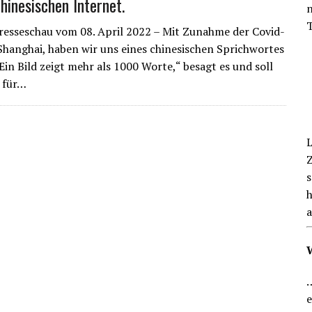
hinesischen Internet.
n
EN BLICK
T
resseschau vom 08. April 2022 – Mit Zunahme der Covid-
 Shanghai, haben wir uns eines chinesischen Sprichwortes
Ein Bild zeigt mehr als 1000 Worte,“ besagt es und soll
d für…
L
Z
s
h
a
…