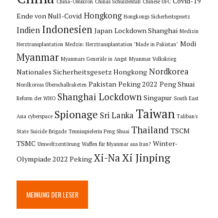
Covid-19
China-Omikron
Chinas Schuldenfall
Chinese UFC
Hongkong
Ende von Null-Covid
Hongkongs Sicherheitsgesetz
Indonesien
Indien
Japan
Lockdown Shanghai
Medizin
Modi
Herztransplantation
Medzin: Herztransplantation "Made in Pakistan"
Myanmar
Myanmars Generäle in Angst
Myanmar Volkskrieg
Nordkorea
Nationales Sicherheitsgesetz Hongkong
Pakistan
Peking 2022
Peng Shuai
Nordkoreas Überschallraketen
Shanghai Lockdown
Singapur
Reform der WHO
South East
Taiwan
Spionage
Sri Lanka
Asia cyberspace
Taliban's
Thailand
TSCM
State Suicide Brigade
Tennisspielerin Peng Shuai
TSMC
Winter-
Umweltzerstörung
Waffen für Myanmar aus Iran?
Xi Jinping
Xi-Na
Olympiade 2022 Peking
MEINUNG DER LESER