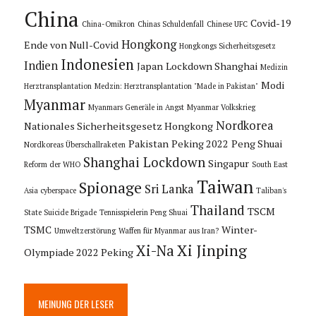
China
Covid-19
China-Omikron
Chinas Schuldenfall
Chinese UFC
Hongkong
Ende von Null-Covid
Hongkongs Sicherheitsgesetz
Indonesien
Indien
Japan
Lockdown Shanghai
Medizin
Modi
Herztransplantation
Medzin: Herztransplantation "Made in Pakistan"
Myanmar
Myanmars Generäle in Angst
Myanmar Volkskrieg
Nordkorea
Nationales Sicherheitsgesetz Hongkong
Pakistan
Peking 2022
Peng Shuai
Nordkoreas Überschallraketen
Shanghai Lockdown
Singapur
Reform der WHO
South East
Taiwan
Spionage
Sri Lanka
Asia cyberspace
Taliban's
Thailand
TSCM
State Suicide Brigade
Tennisspielerin Peng Shuai
TSMC
Winter-
Umweltzerstörung
Waffen für Myanmar aus Iran?
Xi Jinping
Xi-Na
Olympiade 2022 Peking
MEINUNG DER LESER