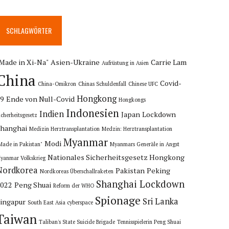
SCHLAGWÖRTER
Made in Xi-Na"
Asien-Ukraine
Carrie Lam
Aufrüstung in Asien
China
Covid-
China-Omikron
Chinas Schuldenfall
Chinese UFC
Hongkong
19
Ende von Null-Covid
Hongkongs
Indonesien
Indien
Japan
Lockdown
icherheitsgesetz
hanghai
Medizin Herztransplantation
Medzin: Herztransplantation
Myanmar
Modi
Made in Pakistan"
Myanmars Generäle in Angst
Nationales Sicherheitsgesetz Hongkong
yanmar Volkskrieg
Nordkorea
Pakistan
Peking
Nordkoreas Überschallraketen
Shanghai Lockdown
2022
Peng Shuai
Reform der WHO
Spionage
Sri Lanka
ingapur
South East Asia cyberspace
Taiwan
Taliban's State Suicide Brigade
Tennisspielerin Peng Shuai