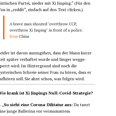
istischen Partei, nieder mit Xi Jinping.“ (Für den
on in „reddit“, einfach auf den Text clicken.)
A brave man shouted "overthrow CCP,
overthrow Xi Jinping" in front of a police.
from
China
eider ist davon auszugehen, dass der Mann kurze
eit später verhaftet wurde und länger wegge-
perrt wird. Im Hintergrund sind noch die
ysterischen Schreie seiner Frau zu hören, dass er
ufhören soll. Sie ahnt schon, was folgen wird.
Wie krank ist Xi Jinpings Null-Covid-Strategie?
 „
So sieht eine Corona-Diktatur aus:
Da tanzt
eine junge Ballerina vor vermummtem