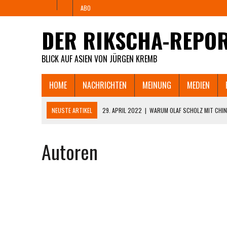
ABO
DER RIKSCHA-REPO
BLICK AUF ASIEN VON JÜRGEN KREMB
HOME
NACHRICHTEN
MEINUNG
MEDIEN
NEUSTE ARTIKEL
29. APRIL 2022
|
WARUM OLAF SCHOLZ MIT CHIN
PAUSIEREN LÄSST UND WANN TSCM SEINE FABRIK
Autoren
25. APRIL 2022
|
„YOUR PARTY FUCKED UP!” – ZORNIGER DEUTSCHER
DIE ZAHLUNGSUNFÄHIGKEIT DROHT.
11. APRIL 2022
|
SHANGHAI HUNGERT UND REBELLIERT. MÜSSEN JETZ
8. APRIL 2022
|
WIE SHANGHAIS LOCKDOWN AUS DEM RUDER LÄUFT U
CHINESISCHEN INTERNET.