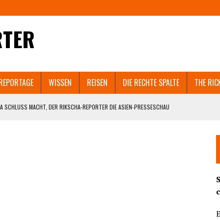
RTER
REPORTAGE
WISSEN
REISEN
DIE RECHTE SPALTE
THE RIC
A SCHLUSS MACHT, DER RIKSCHA-REPORTER DIE ASIEN-PRESSESCHAU
EN SELBST ZERSTÖREN WÜRDE.
 IN SHANGHAI GEHT VIRAL. UND WELCHEM ASIATISCHEN LAND NACH SRI LANKA
T AUCH GUANGZHOU UND PEKING IN DEN LOCKDOWN?
ND DIE BEHÖRDEN BRUTAL DAGEGENHALTEN. SCHOCKIERENDE VIDEOS AUS DEM